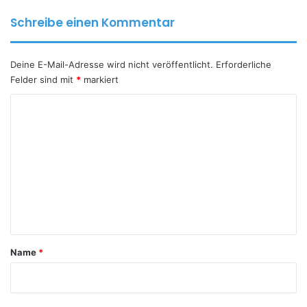
Schreibe einen Kommentar
Deine E-Mail-Adresse wird nicht veröffentlicht.
Erforderliche
Felder sind mit
*
markiert
K
o
m
m
e
n
t
a
Name
*
r
*