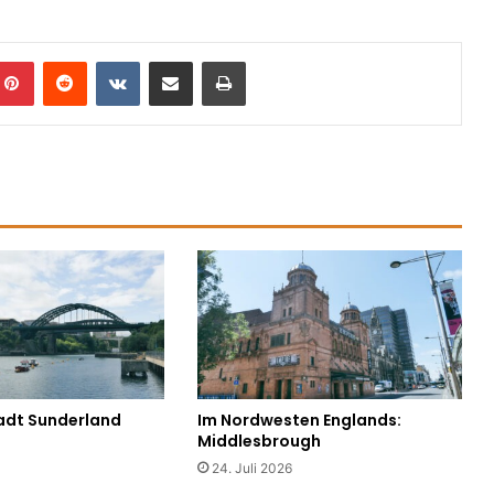
mblr
Pinterest
Reddit
VKontakte
In einer E-Mail weiterleiten
Drucken
adt Sunderland
Im Nordwesten Englands:
Middlesbrough
24. Juli 2026