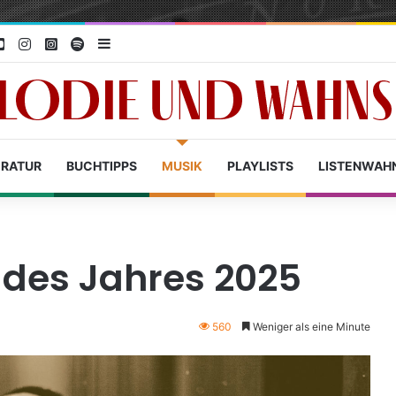
ebook Rabatzke
Youtube Rabatzke
Instagram Rabatzke
Instagram Fotografie
Spotify Rabatzke
Sidebar
ERATUR
BUCHTIPPS
MUSIK
PLAYLISTS
LISTENWAH
r des Jahres 2025
560
Weniger als eine Minute