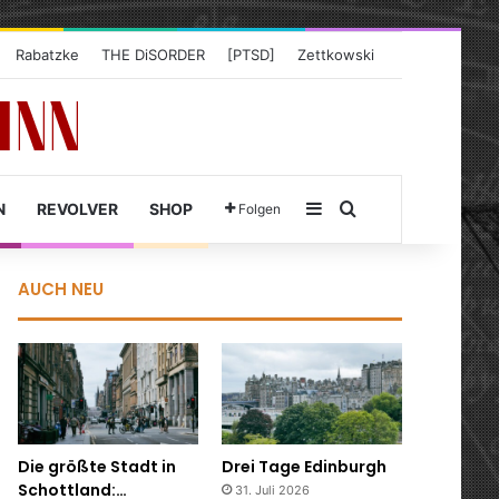
Rabatzke
THE DiSORDER
[PTSD]
Zettkowski
Sidebar
Suche nach
N
REVOLVER
SHOP
Folgen
AUCH NEU
Die größte Stadt in
Drei Tage Edinburgh
Schottland:…
31. Juli 2026