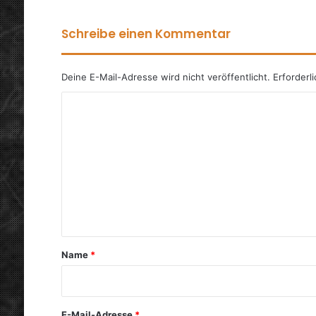
Schreibe einen Kommentar
Deine E-Mail-Adresse wird nicht veröffentlicht.
Erforderl
K
o
m
m
e
n
t
a
Name
*
r
*
E-Mail-Adresse
*