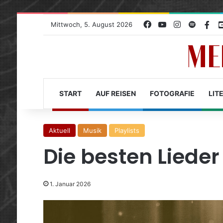
Facebook
YouTube
Instagram
Spotify
Fac
Mittwoch, 5. August 2026
START
AUF REISEN
FOTOGRAFIE
LIT
Aktuell
Musik
Playlists
Die besten Liede
1. Januar 2026