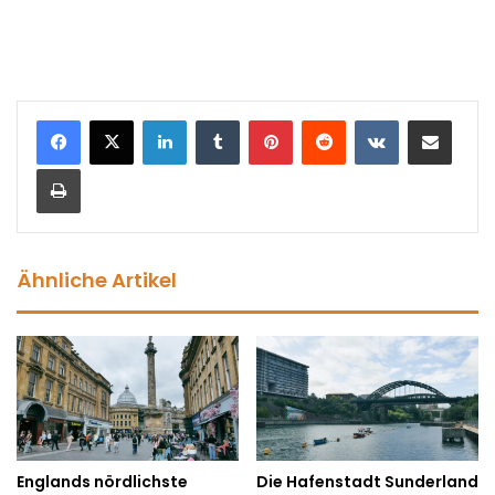
LinkedIn
Tumblr
Pinterest
Reddit
VKontakte
In einer E-Mai
Drucken
Ähnliche Artikel
Englands nördlichste
Die Hafenstadt Sunderland