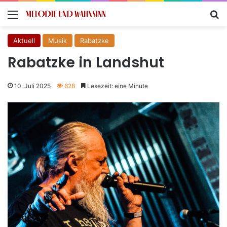
Menü
S
Aktuell
Musik
Rabatzke
Rabatzke in Landshut
10. Juli 2025
628
Lesezeit: eine Minute