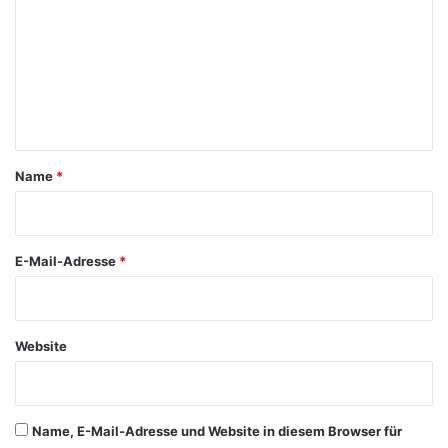
m
m
e
n
t
a
Name
*
r
*
E-Mail-Adresse
*
Website
Name, E-Mail-Adresse und Website in diesem Browser für